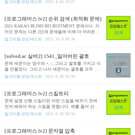
smoe grabeld wrods. 원래의 문장은 'It is interesting tha
알고리즘/코딩 테스트
2022. 4. 24. 23:21
⌈(334 - 180) / 10⌉ x 600 = 14600 0148 670 5..
t people can read some garbled words'이다. 각각의 단
어들은 제일 첫 문자와 제일 끝 문자를 제외하고는
순서가 뒤섞여 있다. 한 대학에서 시행한 연구 조사
[프로그래머스 lv2] 순위 검색 (최적화 문제)
결과에 따르면, (영어 단어를 아는 사람의 경우) 첫
2021 KAKAO BLIND RECRUITMENT 문제이다. 카
문자와 제일 끝 문자가 일치하고, 그 사이의 문자들
카오 문제는 다른 2단계 문제들에 비해 더 어려운 것
은 순서가 어떻게 뒤바뀌어 있더라도 읽는 데 지장이
같다... 이 문제도 단순히 풀이하면 간단한 문자열 파
알고리즘/코딩 테스트
2021. 10. 9. 00:39
없다고 한다. 그렇다보니, 한 단어가 여러 단어로 해
싱 문제지만 효율성 테스트가 극악이었다. 문제 설명
석될 수도 있다. 예를 들어 abcde와 같은 단어는, abcd
[본 문제는 정확성과 효율성 테스트 각각 점수가 있
e, abdce, acbde..
는 문제입니다.] 카카오는 하반기 경력 개발자 공개
[solved.ac 실버2] 1541_잃어버린 괄호
채용을 진행 중에 있으며 현재 지원서 접수와 코딩테
문제 세준이는 양수와 +, -, 그리고 괄호를 가지고 식
스트가 종료되었습니다. 이번 채용에서 지원자는 지
을 만들었다. 그리고 나서 세준이는 괄호를 모두 지
원서 작성 시 아래와 같이 4가지 항목을 반드시 선택
웠다. 그리고 나서 세준이는 괄호를 적절히 쳐서 이
알고리즘/코딩 테스트
2021. 9. 20. 02:30
하도록 하였습니다. 코딩테스트 참여 개발언어 항목
식의 값을 최소로 만들려고 한다. 괄호를 적절히 쳐
에 cpp, java, python 중 하나를 선택해야 합니다. 지원
서 이 식의 값을 최소로 만드는 프로그램을 작성하시
직군 항목에 backend와 frontend 중 하나를 선택해야
오. 입력 첫째 줄에 식이 주어진다. 식은 ‘0’~‘9’, ‘+’,
[프로그래머스 lv2] 스킬트리
합니다. 지원 경력구분 항목에 junior와 senior..
그리고 ‘-’만으로 이루어져 있고, 가장 처음과 마지막
문제 설명 선행 스킬이란 어떤 스킬을 배우기 전에
문자는 숫자이다. 그리고 연속해서 두 개 이상의 연
먼저 배워야 하는 스킬을 뜻합니다. 예를 들어 선행
산자가 나타나지 않고, 5자리보다 많이 연속되는 숫
스킬 순서가 스파크 → 라이트닝 볼트 → 썬더일때,
알고리즘/코딩 테스트
2021. 8. 30. 00:56
자는 없다. 수는 0으로 시작할 수 있다. 입력으로 주
썬더를 배우려면 먼저 라이트닝 볼트를 배워야 하고,
어지는 식의 길이는 50보다 작거나 같다. 출력 첫째
라이트닝 볼트를 배우려면 먼저 스파크를 배워야 합
줄에 정답을 출력한다. 나의 풀이 연산자로 + 와 - 만
니다. 위 순서에 없는 다른 스킬(힐링 등)은 순서에
[프로그래머스 lv2] 문자열 압축
오기 때문에 -의 값이 최대가 되면 최소값을 구할 수