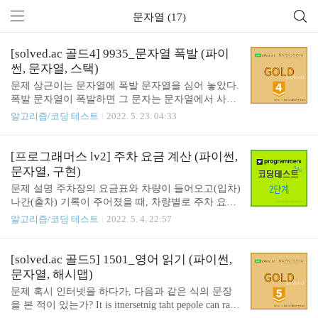
문자열 (17)
[solved.ac 골드4] 9935_문자열 폭발 (파이
썬, 문자열, 스택)
문제 상근이는 문자열에 폭발 문자열을 심어 놓았다.
폭발 문자열이 폭발하면 그 문자는 문자열에서 사라
지며, 남은 문자열은 합쳐지게 된다. 폭발은 다음과
알고리즘/코딩 테스트
2022. 5. 23. 04:33
같은 과정으로 진행된다. 문자열이 폭발 문자열을 포
함하고 있는 경우에, 모든 폭발 문자열이 폭발하게
된다. 남은 문자열을 순서대로 이어 붙여 새로운 문
[프로그래머스 lv2] 주차 요금 계산 (파이썬,
자열을 만든다. 새로 생긴 문자열에 폭발 문자열이
문자열, 구현)
포함되어 있을 수도 있다. 폭발은 폭발 문자열이 문
문제 설명 주차장의 요금표와 차량이 들어오고(입차)
자열에 없을 때까지 계속된다. 상근이는 모든 폭발이
나간(출차) 기록이 주어졌을 때, 차량별로 주차 요금
끝난 후에 어떤 문자열이 남는지 구해보려고 한다.
을 계산하려고 합니다. 아래는 하나의 예시를 나타냅
알고리즘/코딩 테스트
2022. 5. 4. 22:57
남아있는 문자가 없는 경우가 있다. 이때는 "FRUL
니다. 요금표 기본 시간(분)기본 요금(원)단위 시간
A"를 출력한다. 폭발 문자열은 같은 문자를 두 개 이
(분)단위 요금(원) 180 5000 10 600 입/출차 기록 시각
상 포함하지 않는다. 입력 첫째 줄에 문자열이 주어
(시:분)차량 번호내역 05:34 5961 입차 06:00 0000 입
[solved.ac 골드5] 1501_영어 읽기 (파이썬,
진다. 문자열의 길이는 1보다 크거나 같고, 1,00..
차 06:34 0000 출차 07:59 5961 출차 07:59 0148 입차
문자열, 해시맵)
18:59 0000 입차 19:09 0148 출차 22:59 5961 입차 23:
문제 혹시 인터넷을 하다가, 다음과 같은 식의 문장
00 5961 출차 자동차별 주차 요금 차량 번호누적 주
을 본 적이 있는가? It is itnersetnig taht pepole can raed
차 시간(분)주차 요금(원) 0000 34 + 300 = 334 5000 +